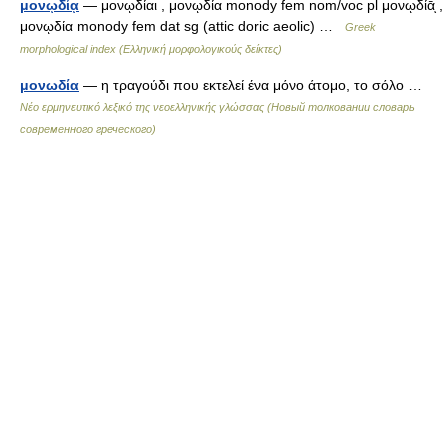
μονῳδίᾳ
— μονῳδίαι , μονῳδία monody fem nom/voc pl μονῳδίᾱͅ ,
μονῳδία monody fem dat sg (attic doric aeolic) …
Greek
morphological index (Ελληνική μορφολογικούς δείκτες)
μονωδία
— η τραγούδι που εκτελεί ένα μόνο άτομο, το σόλο …
Νέο ερμηνευτικό λεξικό της νεοελληνικής γλώσσας (Новый толковании словарь
современного греческого)