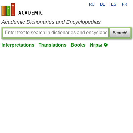
RU
DE
ES
FR
en-academic.com
Academic Dictionaries and Encyclopedias
Search!
Interpretations
Translations
Books
Игры ⚽