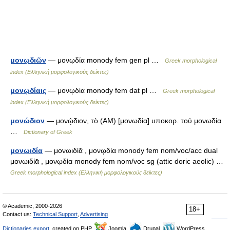
μονῳδιῶν
— μονῳδία monody fem gen pl …
Greek morphological
index (Ελληνική μορφολογικούς δείκτες)
μονῳδίαις
— μονῳδία monody fem dat pl …
Greek morphological
index (Ελληνική μορφολογικούς δείκτες)
μονώδιον
— μονῴδιον, τὸ (ΑΜ) [μονωδία] υποκορ. τού μονωδία
…
Dictionary of Greek
μονωιδία
— μονωιδίᾱ , μονῳδία monody fem nom/voc/acc dual
μονωιδίᾱ , μονῳδία monody fem nom/voc sg (attic doric aeolic) …
Greek morphological index (Ελληνική μορφολογικούς δείκτες)
© Academic, 2000-2026
18+
Contact us:
Technical Support
,
Advertising
Dictionaries export
, created on PHP,
Joomla,
Drupal,
WordPress,