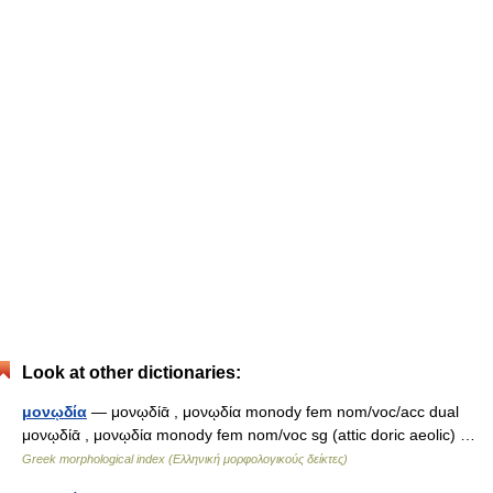
Look at other dictionaries:
μονῳδία
— μονῳδίᾱ , μονῳδία monody fem nom/voc/acc dual
μονῳδίᾱ , μονῳδία monody fem nom/voc sg (attic doric aeolic) …
Greek morphological index (Ελληνική μορφολογικούς δείκτες)