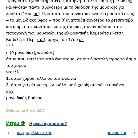
πράγματι να χαρακτηριστεί ως απαρχή του λιντ και της μελωδίας)
και γινόταν πάντα συχνότερη με τη διάδοση της μουσικής για
λαούτο (16ος
αι.
). Πρότυπα που συνιστούν ένα νέο μουσικό ύφος
– το μονωδιακό ύφος – που θ’ αναπτύξει αργότερα το ρετσιτατίβο
και η άρια της καντάτας και της όπερας, συναντιούνται στην
παραγωγή των μουσικών της φλωρεντινής Καμεράτα (Κατσΐνι,
Καβαλιέρι, Πέρι
κ.ά.
), αρχές του 17ου
αι.
* * *
η (Α μονῳδία) [
μονωδός
]
άσμα που εκτελείται από ένα άτομο, σε αντιδιαστολή προς το άσμα
τού χορού
νεοελλ.
1.
άσμα χορού, αλλά σε ταυτοφωνία
2.
άσμα για μία φωνή, κν. σόλο, με ή χωρίς συνοδεία οργάνου
αρχ.
μονωδικός θρήνος.
Dictionary of Greek
.
2013
.
Игры ⚽
Нужна курсовая?
μοντμοριλλονιτικός
μονωδικός