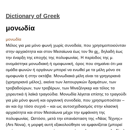
Dictionary of Greek
μονωδία
μονωδία
Μέλος για μια μόνο φωνή χωρίς συνοδεία, που χρησιμοποιούνταν
στην αρχαιότητα και στον Μεσαίωνα έως τον 9o
αι.
, δηλαδή έως
την έναρξη της εποχής της πολυφωνίας. Η περίοδος της μ.
ονομάστηκε μονωδιακή ή ομοφωνική, όρος που σημαίνει ότι μια
ομάδα φωνών ή οργάνων μπορεί να ενωθεί με τα μέλη μόνο σε
ομοφωνία ή στην οκτάβα. Μονωδιακά μέλη είναι τα γρηγοριανά
(γρηγοριανό μέλος), εκείνα των λειτουργικών δραμάτων, των
τροβαδούρων, των τροβέρων, των Μινεζένγκερ και τέλος τα
χορευτικά ή λαϊκά τραγούδια. Μονωδία λέγεται επίσης το τραγούδι
για μία μόνο φωνή και οργανική συνοδεία, που χρησιμοποιόταν –
αν και όχι τόσο συχνά – και ως αυτοσχεδιασμός στην κλασική
αρχαιότητα και στον Μεσαίωνα μέχρι την εμφάνιση της
πολυφωνίας. Ωστόσο, μετά την επανάσταση της «Νέας Τέχνης»
(Ars Nova), η μορφή αυτή εξακολούθησε να εμφανίζεται (μπορεί